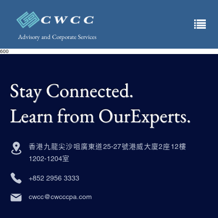
Advisory and Corporate Services
600
Stay Connected.
Learn from OurExperts.
香港九龍尖沙咀廣東道25-27號港威大廈2座12樓
1202-1204室
+852 2956 3333
cwcc@cwcccpa.com