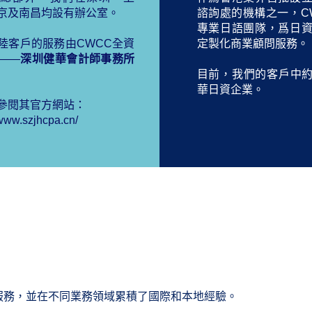
京及南昌均設有辦公室。
諮詢處的機構之一，C
專業日語團隊，爲日
陸客戶的服務由CWCC全資
定製化商業顧問服務。
——
深圳健華會計師事務所
目前，我們的客戶中約
華日資企業。
參閱其官方網站：
/www.szjhcpa.cn/
優質服務，並在不同業務領域累積了國際和本地經驗。