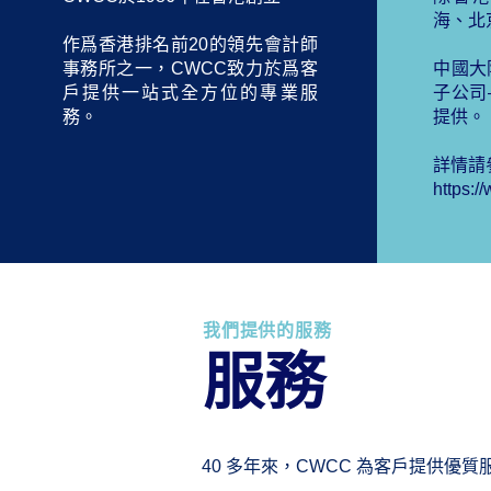
海、北
作爲香港排名前20的領先會計師
事務所之一，CWCC致力於爲客
中國大
戶提供一站式全方位的專業服
子公司
務。
提供。 ​
詳情請
https:/
我們提供的服務
服務
40 多年來，CWCC 為客戶提供