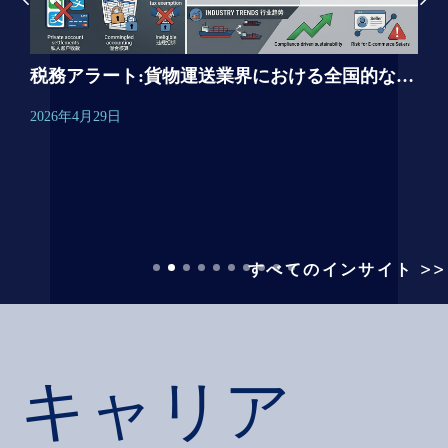
香港におけるPillar Two（第2の柱）トップアップ税通知書について
20
税務アラート:貨物運送業界における全国的な税務調査について
202
2026年4月29日
すべてのインサイト >>
キャリア